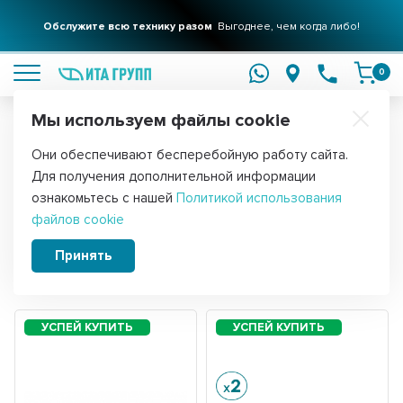
Обслужите всю технику разом
Выгоднее, чем когда либо!
подробнее
0
Мы используем файлы cookie
Обратите внимание!
Они обеспечивают бесперебойную работу сайта.
Главная
Запчасти для стиральных машин
Для получения дополнительной информации
Крючки люка стиральной машины
ознакомьтесь с нашей
Политикой использования
файлов cookie
Принять
Сортировать:
Фильтры