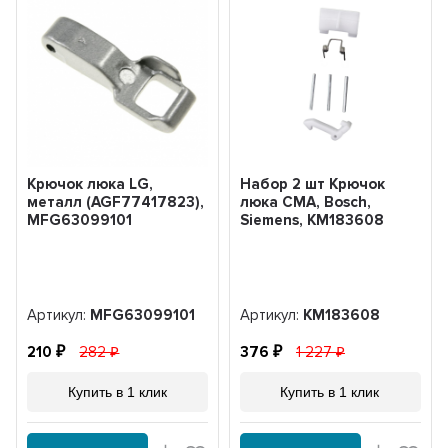
Крючок люка LG,
Набор 2 шт Крючок
металл (AGF77417823),
люка CMA, Bosch,
MFG63099101
Siemens, KM183608
Артикул:
MFG63099101
Артикул:
KM183608
210
282
376
1 227
Купить в 1 клик
Купить в 1 клик