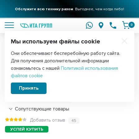
Обслужите всю технику разом
Выгоднее, чем когда либо!
подробнее
0
Мы используем файлы cookie
Обратите внимание!
Они обеспечивают бесперебойную работу сайта.
Главная
Запчасти для стиральных машин
Датчики уровня воды 
Для получения дополнительной информации
Прессостат для стиральных машин
ознакомьтесь с нашей
Политикой использования
файлов cookie
Haier (V13305, ST-545), 24000317
Принять
Подробнее
Сопутствующие товары
Добавить отзыв
45