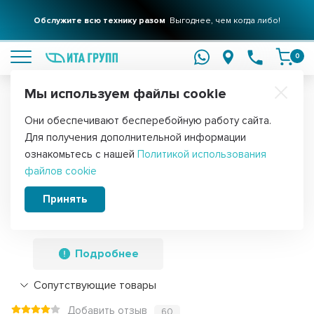
Обслужите всю технику разом
Выгоднее, чем когда либо!
подробнее
0
Мы используем файлы cookie
Обратите внимание!
Они обеспечивают бесперебойную работу сайта.
Главная
Запчасти для стиральных машин
Ремни для стиральных
Для получения дополнительной информации
Приводной ремень барабана
ознакомьтесь с нашей
Политикой использования
файлов cookie
стиральной машины Ariston, Bosch,
Indesit, Siemens, Whirlpool, Megadyne
Принять
1192 J4, J167
Подробнее
Сопутствующие товары
Добавить отзыв
60