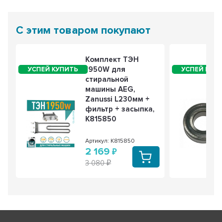
С этим товаром покупают
Смазка сальников для LG, Samsung, Ariston,
Bosch, 50 г, cod399
Комплект ТЭН
754 РУБ
561 РУБ
1950W для
стиральной
2 из 3
машины AEG,
- 26%
Zanussi L230мм +
фильтр + засыпка,
K815850
Артикул: K815850
2 169
Смазка сальника SKL 50г (SLB905UN), LG,
Samsung, Ariston, Bosch, cod905
3 080
636 РУБ
473 РУБ
3 из 3