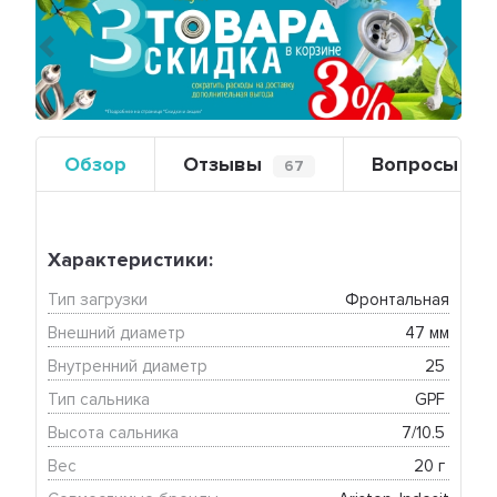
Предыдущий
Сле
Обзор
Отзывы
Вопросы
67
0
Характеристики:
Тип загрузки
Фронтальная
Внешний диаметр
47 мм
Внутренний диаметр
25 
Тип сальника
GPF 
Высота сальника
7/10.5 
Вес
20 г 