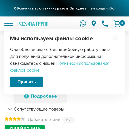
Обслужите всю технику разом
Выгоднее, чем когда либо!
подробнее
0
Мы используем файлы cookie
Обратите внимание!
Они обеспечивают бесперебойную работу сайта.
Главная
Запчасти для стиральных машин
Сальники для стираль
Для получения дополнительной информации
Сальник для стиральной машины
ознакомьтесь с нашей
Политикой использования
файлов cookie
Indesit, Ariston, Hotpoint
25x47/64x7/10.5мм, S000AR
Принять
Подробнее
Сопутствующие товары
Добавить отзыв
67