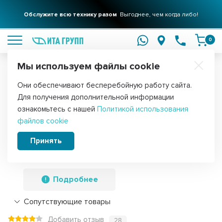
Обслужите всю технику разом
Выгоднее, чем когда либо!
подробнее
0
Мы используем файлы cookie
Обратите внимание!
Они обеспечивают бесперебойную работу сайта.
Главная
Запчасти для водонагревателей
ТЭНы для водонагре
Для получения дополнительной информации
Комплект ТЭН 2500Вт (1000Вт/1500Вт)
ознакомьтесь с нашей
Политикой использования
файлов cookie
RF для водонагревателя Thermex ISP,
IRP, SPR, SPRINT, Garanterm, фланец
Принять
92мм, нерж. + анод М6, 10943
Подробнее
Сопутствующие товары
Добавить отзыв
28