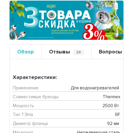
Предыдущий
Сле
Обзор
Отзывы
Вопросы
28
0
Характеристики:
Применение
Для водонагревателей 
Совместимые бренды
Thermex
Мощность
2500 Вт 
Тип ТЭНа
RF
Диаметр фланца
92 мм 
Материал
Нержавеющая сталь