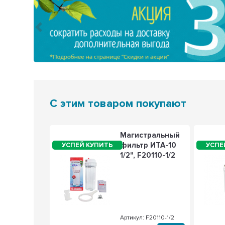
Предыдущий
С этим товаром покупают
,5кВт
Магистральный
Вт) RCT,
фильтр ИТА-10
овой 42 мм
1/2", F20110-1/2
iston, De
Real,
ex, под
М6, 20259
: 20259
Артикул: F20110-1/2