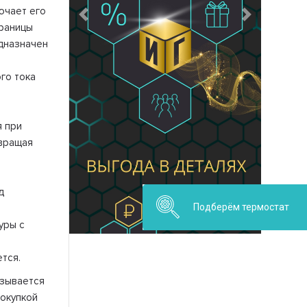
ючает его
Предыдущий
Следующий
раницы
дназначен
го тока
 при
вращая
д
Подберём термостат
уры с
тся.
азывается
покупкой