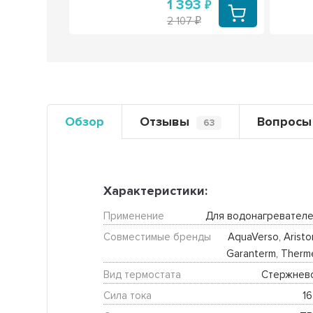
1
1 393
2 107
Обзор
Отзывы
Вопросы
63
Характеристики:
Применение
Для водонагревателе
Совместимые бренды
AquaVerso, Ariston
Garanterm, Therm
Вид термостата
Стержнев
Сила тока
16