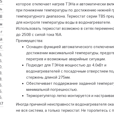
S 
которое отключает нагрев ТЭНа и автоматически вкл
ь 
при понижении температуры по достижению нижней г
температурного диапазона. Термостат серии TBS пре
В 
для контроля температуры воды в водонагревателе.
м 
Использовать термостат возможно в сетях переменно
 г 
до 250В с силой тока 16А.
й 
Преимущества:
Оснащен функцией автоматического отключения
C 
достижении максимальной температуры, предот
, 
перегрев и возможные аварийные ситуации.
, 
Подходит для ТЭНов мощностью до 4,0кВт и
, 
водонагревателей с посадочным отверстием по
, 
стержень длиной 275мм.
, 
Обеспечивает поддержание заданной температ
, 
минимальной погрешностью.
, 
Терморегулятор легко монтируется и настраивае
, 
07
Иногда причиной неисправности водонагревателя ок
не вся система, а только термостат. Не торопитесь с 