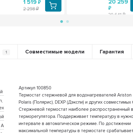
20 259
1 519
2 298
30 641
Совместимые модели
Гарантия
1
Артикул 100850
й 
Термостат стержневой для водонагревателей Ariston 
, 
Polaris (Полярис), DEXP (Дэкспи) и других совместимых
ex
Стержневой термостат наиболее распространенный 
терморегулятора. Поддерживает температуру в нужн
ой
интервале в автоматическом режиме. По достижении
 А
максимальной температуры в термостате срабатывает