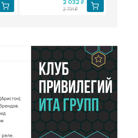
2 032
2 731
(Аристон),
 брендов.
вид
ом
 реле,