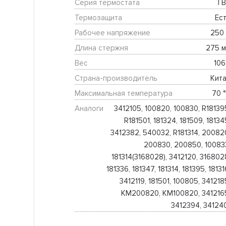
Серия термостата
TB
Термозащита
Ест
Рабочее напряжение
250 
Длина стержня
275 м
Вес
106
Страна-производитель
Кита
Максимальная температура
70 °
Аналоги
3412105, 100820, 100830, R181395
R181501, 181324, 181509, 181345
3412382, 540032, R181314, 200820
200830, 200850, 100833
181314(3168028), 3412120, 3168028
181336, 181347, 181314, 181395, 181316
3412119, 181501, 100805, 3412185
KM200820, KM100820, 3412165
3412394, 34124