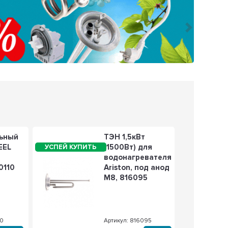
Следующ
ьный
ТЭН 1,5кВт
EEL
(1500Вт) для
водонагревателя
0110
Ariston, под анод
М8, 816095
10
Артикул: 816095