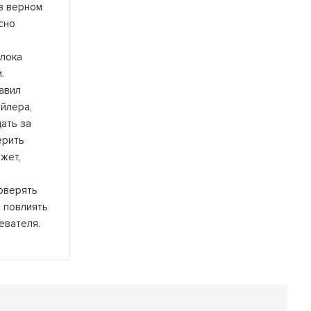
в верном
сно
блока
.
авил
йлера,
ать за
ерить
жет,
оверять
 повлиять
евателя.