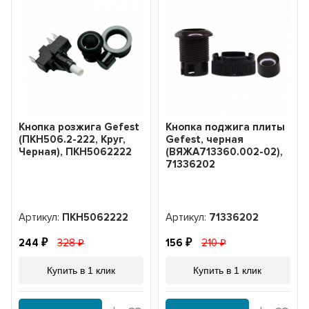
Кнопка розжига Gefest
Кнопка поджига плиты
(ПКН506.2-222, Круг,
Gefest, черная
Черная), ПКН5062222
(ВЯЖА713360.002-02),
71336202
Артикул:
ПКН5062222
Артикул:
71336202
244
328
156
210
Купить в 1 клик
Купить в 1 клик