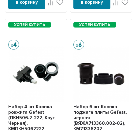
в корзину
в корзину
Набор 4 шт Кнопка
Набор 6 шт Кнопка
розжига Gefest
поджига плиты Gefest,
(ПКН506.2-222, Круг,
черная
Черная),
(ВЯЖА713360.002-02),
KMПКН5062222
KM71336202