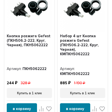
Кнопка розжига Gefest
Набор 4 шт Кнопка
(ПКН506.2-222, Круг,
розжига Gefest
Черная), ПКН5062222
(ПКН506.2-222, Круг,
Черная),
KMПКН5062222
Артикул:
ПКН5062222
Артикул:
KMПКН5062222
244
328
885
1 190
Купить в 1 клик
Купить в 1 клик
в корзину
в корзину