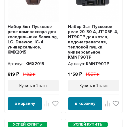
Набор 5шт Пусковое
Набор 3шт Пусковое
реле компрессора для
реле 20-30 А, JT105F-4,
холодильника Samsung,
NT90TP для котла,
LG, Daewoo, IC-4
водонагревателя,
универсальное,
тепловой пушки,
KMX2015
универсальное,
KMNT90TP
Артикул:
KMX2015
Артикул:
KMNT90TP
819
1 102
1 158
1 557
Купить в 1 клик
Купить в 1 клик
в корзину
в корзину