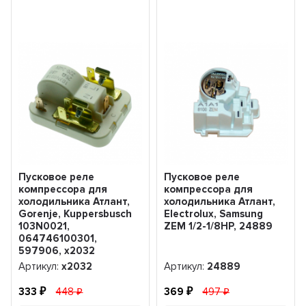
Пусковое реле
Пусковое реле
компрессора для
компрессора для
холодильника Атлант,
холодильника Атлант,
Gorenje, Kuppersbusch
Electrolux, Samsung
103N0021,
ZEM 1/2-1/8HP, 24889
064746100301,
597906, х2032
Артикул:
х2032
Артикул:
24889
333
448
369
497