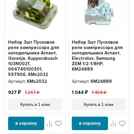
Набор 3шт Пусковое
Набор 3шт Пусковое
реле компрессора для
реле компрессора для
холодильника Атлант,
холодильника Атлант,
Gorenje, Kuppersbusch
Electrolux, Samsung
103N0021,
ZEM 1/2-1/8HP,
064746100301,
KM24889
597906, KMх2032
Артикул:
KMх2032
Артикул:
KM24889
927
1 247
1 044
1 404
Купить в 1 клик
Купить в 1 клик
в корзину
в корзину