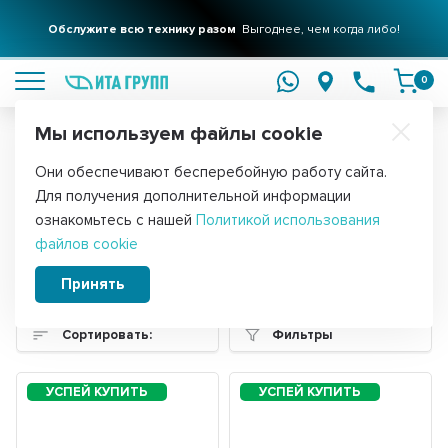
Обслужите всю технику разом
Выгоднее, чем когда либо!
подробнее
0
Мы используем файлы cookie
Обратите внимание!
Они обеспечивают бесперебойную работу сайта.
Главная
Запчасти для холодильников
Реле для холодильников
Для получения дополнительной информации
Реле для холодильников
ознакомьтесь с нашей
Политикой использования
файлов cookie
универсальные
Принять
Сортировать:
Фильтры