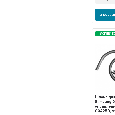
в корзи
Шланг дл
Samsung 
управлени
00425D, v