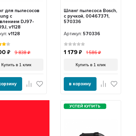
г для пылесосов
Шланг пылесоса Bosch,
ung с
с ручкой, 00467371,
влением DJ97-
570336
9J, v1128
кул:
v1128
Артикул:
570336
200
1 179
9 838
1 586
Купить в 1 клик
Купить в 1 клик
корзину
в корзину