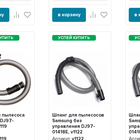
ну
в корзину
в 
я пылесоса
Шланг для пылесосов
Шлан
 DJ97-
Samsung без
Sams
119
управления DJ97-
упра
01418E, v1122
0141
119
Артикул:
v1122
Арти