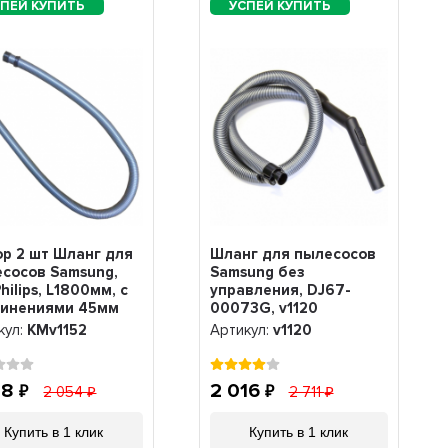
р 2 шт Шланг для
Шланг для пылесосов
сосов Samsung,
Samsung без
Philips, L1800мм, с
управления, DJ67-
динениями 45мм
00073G, v1120
100UN), KMv1152
кул:
KMv1152
Артикул:
v1120
28
2 016
2 054
2 711
Купить в 1 клик
Купить в 1 клик