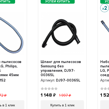
я пылесосов
Шланг для пылесосов
Набо
G, Philips,
Samsung без
пыле
с
управления, DJ97-
LG, 
иями 45мм
00365L
сое
), v1152
(VAC
1152
Артикул:
DJ97-00365L
Арти
1 148
1 5
72
1 997
ь в 1 клик
Купить в 1 клик