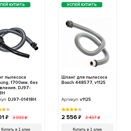
нг пылесоса
Шланг для пылесоса
ung, 1700мм, без
Bosch 448577, v1125
вления, DJ97-
8H
кул:
DJ97-01418H
Артикул:
v1125
01
2 556
3 093
3 437
Купить в 1 клик
Купить в 1 клик