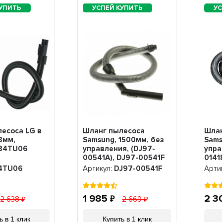
есоса LG в
Шланг пылесоса
Шла
8мм,
Samsung, 1500мм, без
Sams
 84TU06
управления, (DJ97-
упра
00541A), DJ97-00541F
0141
4TU06
Артикул:
DJ97-00541F
Арти
1 985
2 3
2 638
2 669
ь в 1 клик
Купить в 1 клик