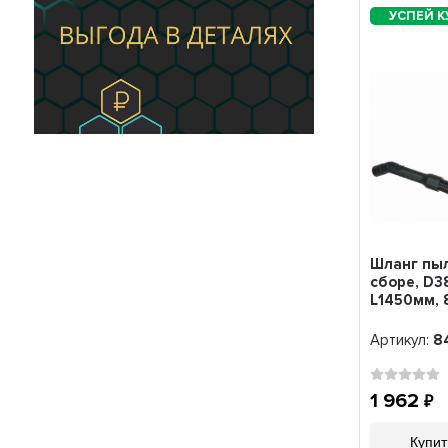
Шланг пыл
сборе, D3
L1450мм,
Артикул:
8
1 962
Купит