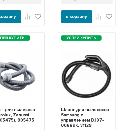
корзину
в корзину
г для пылесоса
Шланг для пылесосов
trolux, Zanussi
Samsung с
05475), 805475
управлением DJ97-
00889K, v1129