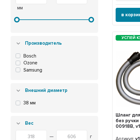
мм
в корзи
Производитель
Bosch
Ozone
Samsung
Внешний диаметр
38 мм
Шланг дл
без ручки
Вес
00918B, v1
—
г
Артикул:
v1